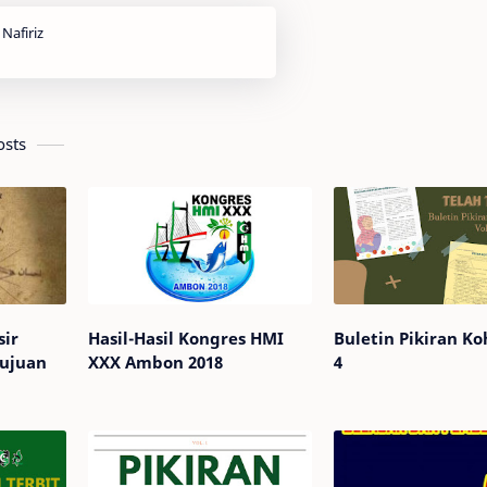
osts
sir
Hasil-Hasil Kongres HMI
Buletin Pikiran Ko
Tujuan
XXX Ambon 2018
4