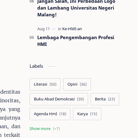
Jangan Salah, Ini Perbedaan Logo
dan Lambang Universitas Negeri
Malang!
Lembaga Pengembangan Profesi
HMI
Labels
Literasi
Opini
identitas
Buku Abad Demokrasi
Berita
noritas,
nya yang
Agenda HmI
Karya
anjutnya
aan, dan
Buletin
Buku Kem. Kominfo
h terkait