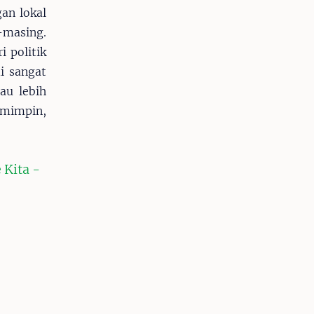
an lokal
Cerpen
Info UM
Puisi
-masing.
Ke-HMI-an
Buku HMI
 politik
i sangat
au lebih
emimpin,
 Kita -